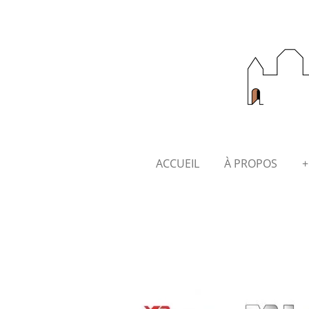
Passer
au
contenu
principal
ACCUEIL
À PROPOS
+