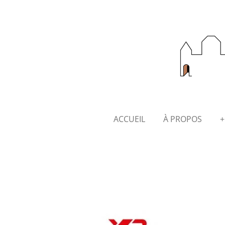
Passer
au
contenu
principal
ACCUEIL
À PROPOS
+